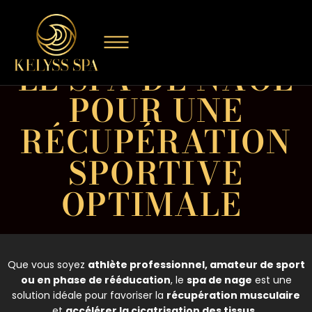
LE SPA DE NAGE
POUR UNE
RÉCUPÉRATION
SPORTIVE
OPTIMALE
Que vous soyez
athlète professionnel, amateur de sport
ou en phase de rééducation
, le
spa de nage
est une
solution idéale pour favoriser la
récupération musculaire
et
accélérer la cicatrisation des tissus
.