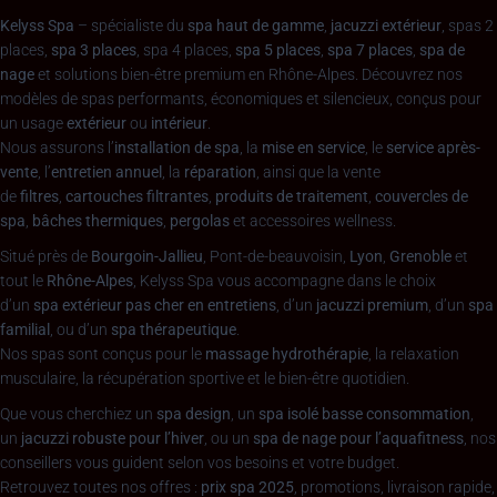
Kelyss Spa
– spécialiste du
spa haut de gamme
,
jacuzzi extérieur
, spas 2
places,
spa 3 places
, spa 4 places,
spa 5 places
,
spa 7 places
,
spa de
nage
et solutions bien-être premium en Rhône-Alpes. Découvrez nos
modèles de spas performants, économiques et silencieux, conçus pour
un usage
extérieur
ou
intérieur
.
Nous assurons l’
installation de spa
, la
mise en service
, le
service après-
vente
, l’
entretien annuel
, la
réparation
, ainsi que la vente
de
filtres
,
cartouches filtrantes
,
produits de traitement
,
couvercles de
spa
,
bâches thermiques
,
pergolas
et accessoires wellness.
Situé près de
Bourgoin-Jallieu
, Pont-de-beauvoisin,
Lyon
,
Grenoble
et
tout le
Rhône-Alpes
, Kelyss Spa vous accompagne dans le choix
d’un
spa extérieur pas cher en entretiens
, d’un
jacuzzi premium
, d’un
spa
familial
, ou d’un
spa thérapeutique
.
Nos spas sont conçus pour le
massage hydrothérapie
, la relaxation
musculaire, la récupération sportive et le bien-être quotidien.
Que vous cherchiez un
spa design
, un
spa isolé basse consommation
,
un
jacuzzi robuste pour l’hiver
, ou un
spa de nage pour l’aquafitness
, nos
conseillers vous guident selon vos besoins et votre budget.
Retrouvez toutes nos offres :
prix spa 2025
, promotions, livraison rapide,