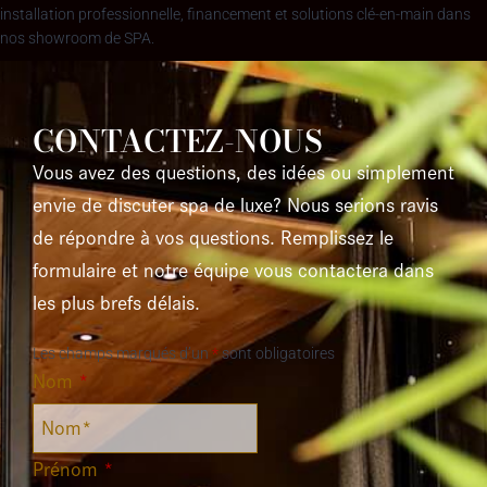
installation professionnelle, financement et solutions clé-en-main dans
nos showroom de SPA.
CONTACTEZ-NOUS
Vous avez des questions, des idées ou simplement
envie de discuter spa de luxe? Nous serions ravis
de répondre à vos questions. Remplissez le
formulaire et notre équipe vous contactera dans
les plus brefs délais.
Les champs marqués d’un
*
sont obligatoires
Nom
*
Prénom
*