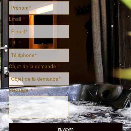
Email
*
Tél.
*
Objet de la demande
*
Message
*